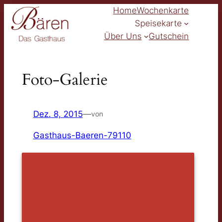
Zum
Home
Wochenkarte
Inhalt
Speisekarte
springen
Über Uns
Gutschein
Foto-Galerie
Dez. 8, 2015
—
von
Gasthaus-Baeren-79110